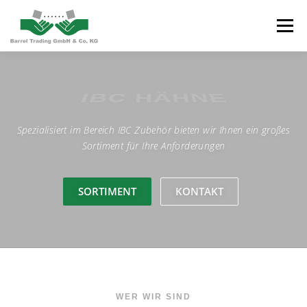
Zum
Inhalt
Menü
springen
Home
Produktkatalog
Händler werden
IBC HÄHNE
Spezialisiert im Bereich IBC Zubehör bieten wir Ihnen ein großes
Kontakt
Jobs
Sortiment für Ihre Anforderungen
SORTIMENT
KONTAKT
WER WIR SIND